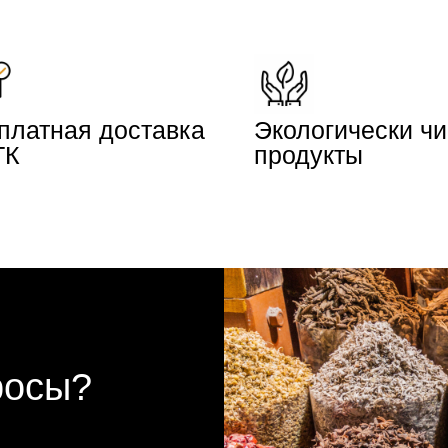
платная доставка
Экологически ч
ТК
продукты
росы?