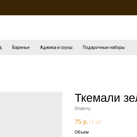
д
Варенье
Аджика и соусы
Подарочные наборы
Ткемали з
Shakmy
75
р.
/
1 шт
Объем