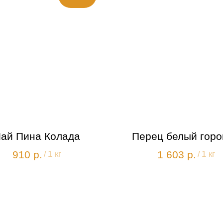
ай Пина Колада
Перец белый гор
910
р.
1 603
р.
/
1 кг
/
1 кг