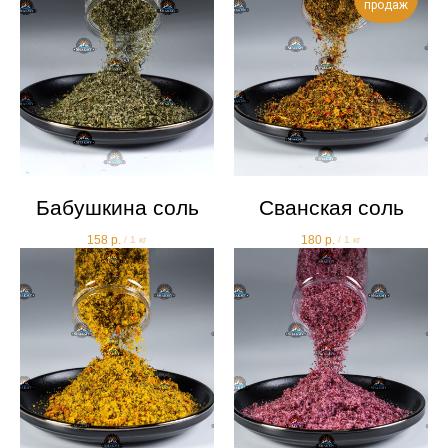
продаж
Бабушкина соль
Сванская соль
158
р.
180
р.
/
1 кг
/
1 кг