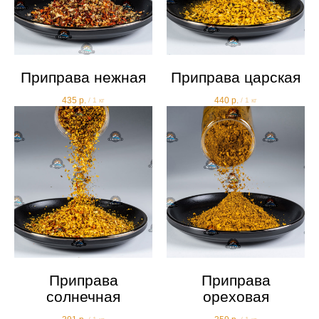
Приправа нежная
Приправа царская
435
р.
440
р.
/
1 кг
/
1 кг
Приправа
Приправа
солнечная
ореховая