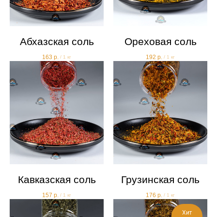
Абхазская соль
Ореховая соль
163
р.
192
р.
/
1 кг
/
1 кг
Кавказская соль
Грузинская соль
157
р.
176
р.
/
1 кг
/
1 кг
Хит