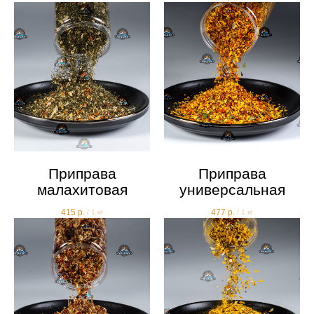
Приправа
Приправа
малахитовая
универсальная
415
р.
477
р.
/
1 кг
/
1 кг