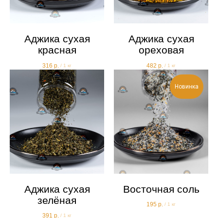
Аджика сухая
Аджика сухая
красная
ореховая
316
р.
482
р.
/
1 кг
/
1 кг
Новинка
Аджика сухая
Восточная соль
зелёная
195
р.
/
1 кг
391
р.
/
1 кг