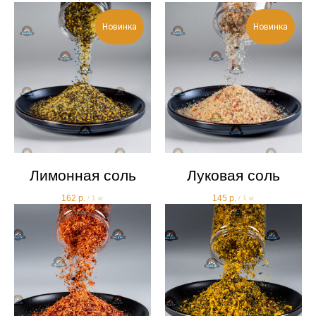
Новинка
Новинка
Лимонная соль
Луковая соль
162
р.
145
р.
/
1 кг
/
1 кг