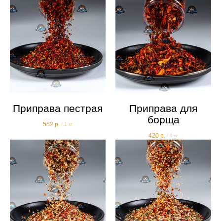
Приправа пестрая
Приправа для
борща
552
р.
/
1 кг
420
р.
/
1 кг