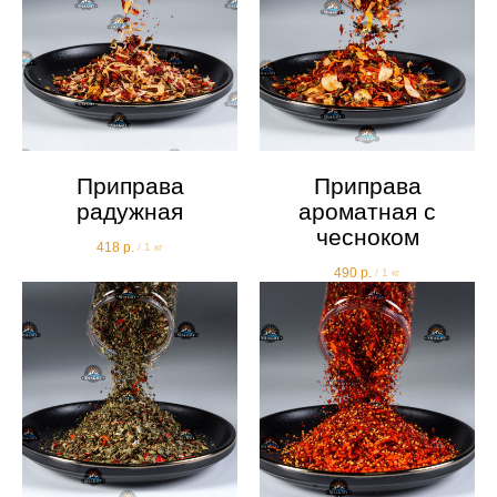
Приправа
Приправа
радужная
ароматная с
чесноком
418
р.
/
1 кг
490
р.
/
1 кг