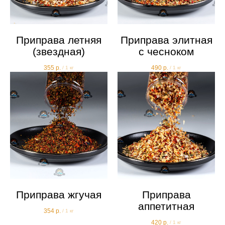
Приправа летняя
Приправа элитная
(звездная)
с чесноком
355
р.
490
р.
/
1 кг
/
1 кг
Приправа жгучая
Приправа
аппетитная
354
р.
/
1 кг
420
р.
/
1 кг