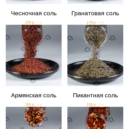
Чесночная соль
Гранатовая соль
159
р.
179
р.
/
1 кг
/
1 кг
Армянская соль
Пикантная соль
166
р.
159
р.
/
1 кг
/
1 кг