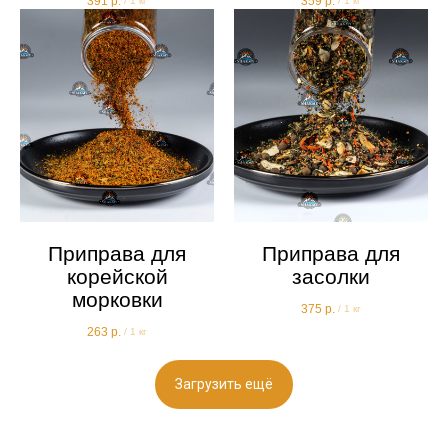
391
р.
359
р.
/
1 кг
/
1 кг
Приправа для
Приправа для
корейской
засолки
морковки
375
р.
/
1 кг
263
р.
/
1 кг
Загрузить ещё