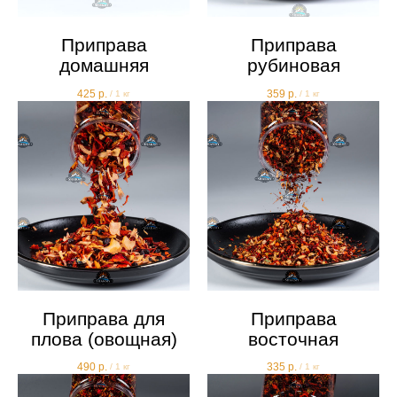
Приправа
Приправа
домашняя
рубиновая
425
р.
359
р.
/
1 кг
/
1 кг
Приправа для
Приправа
плова (овощная)
восточная
490
р.
335
р.
/
1 кг
/
1 кг