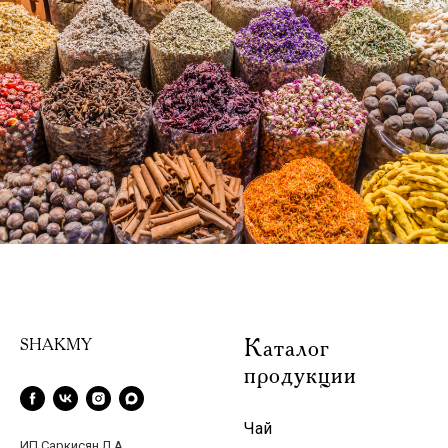
Каталог
SHAKMY
продукции
Чай
ИП Саркисян Л.А.