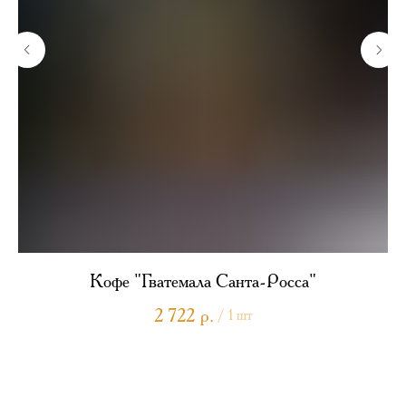
Кофе "Гватемала Санта-Росса"
2 722
р.
/
1 шт