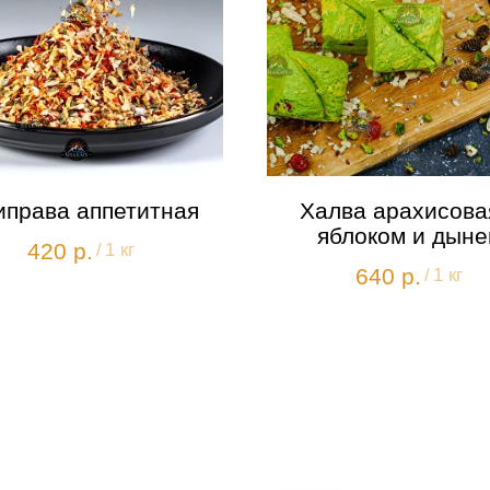
иправа аппетитная
Халва арахисова
яблоком и дыне
420
р.
/
1 кг
640
р.
/
1 кг