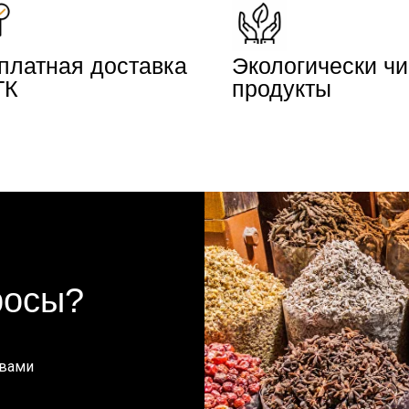
платная доставка
Экологически ч
ТК
продукты
росы?
 вами