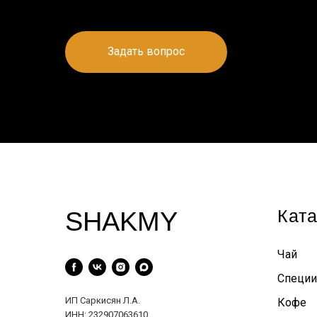
Задать вопрос
Ката
SHAKMY
Чай
Специи
ИП Саркисян Л.А.
Кофе
ИНН: 232907063610