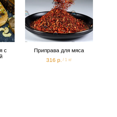
я с
Приправа для мяса
й
316
р.
/
1 кг