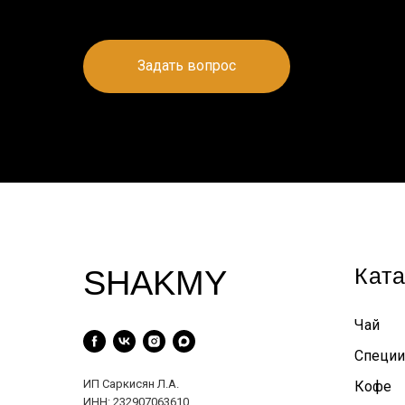
Задать вопрос
Ката
SHAKMY
Чай
Специи
ИП Саркисян Л.А.
Кофе
ИНН: 232907063610