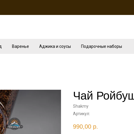
д
Варенье
Аджика и соусы
Подарочные наборы
Чай Ройбу
Shakmy
Артикул:
990,00
р.