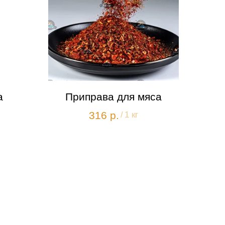
а
Приправа для мяса
316
р.
/
1 кг