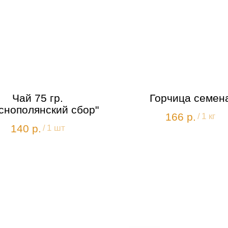
Чай 75 гр.
Горчица семен
снополянский сбор"
166
р.
/
1 кг
140
р.
/
1 шт