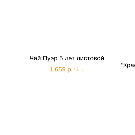
Чай Пуэр 5 лет листовой
"Кра
1 659
р.
/
1 кг