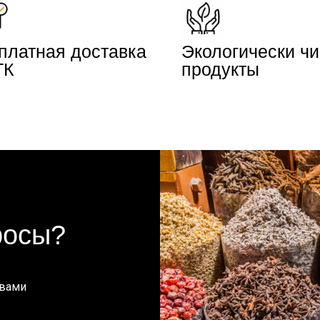
платная доставка
Экологически ч
ТК
продукты
росы?
 вами