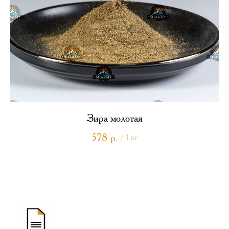
Зира молотая
578
р.
/
1 кг