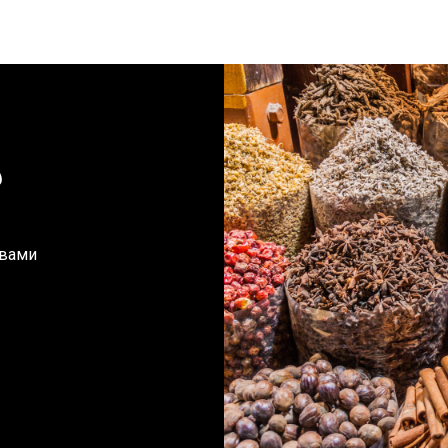
?
 вами