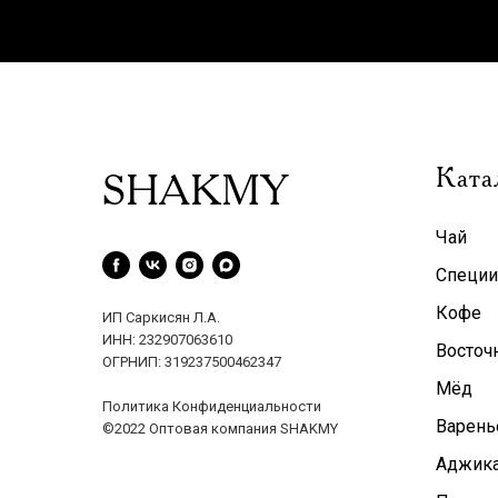
Ката
SHAKMY
Чай
Специи
Кофе
ИП Саркисян Л.А.
ИНН: 232907063610
Восточ
ОГРНИП: 319237500462347
Мёд
Политика Конфиденциальности
Варень
©2022 Оптовая компания SHAKMY
Аджика