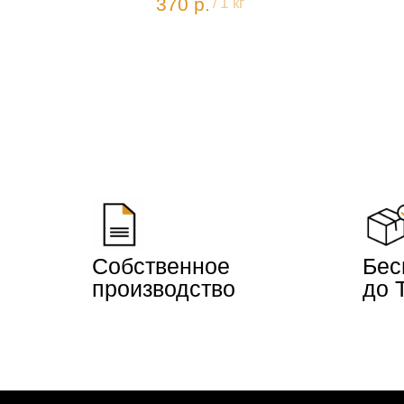
370
р.
/
1 кг
Собственное
Бес
производство
до 