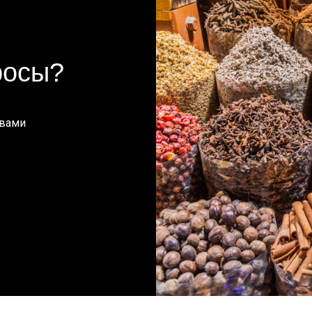
росы?
 вами