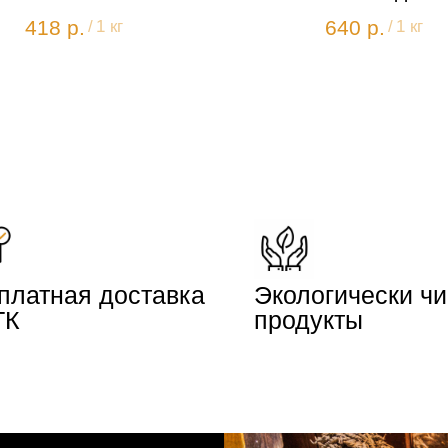
418
р.
640
р.
/
1 кг
/
1 кг
платная доставка
Экологически ч
ТК
продукты