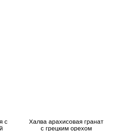
я с
Халва арахисовая гранат
й
с грецким орехом