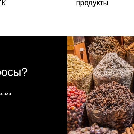
ТК
продукты
росы?
 вами