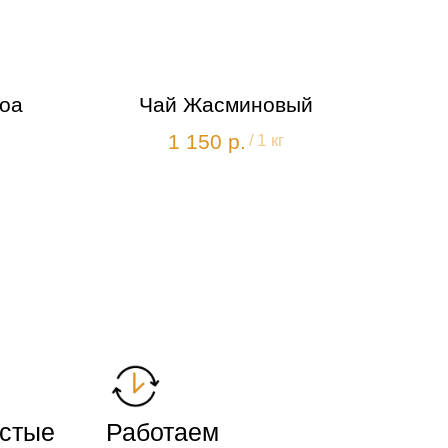
оа
Чай Жасминовый
1 150
р.
/
1 кг
истые
Работаем