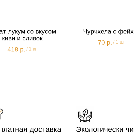
ат-лукум со вкусом
Чурчхела с фейх
киви и сливок
70
р.
/
1 шт
418
р.
/
1 кг
платная доставка
Экологически ч