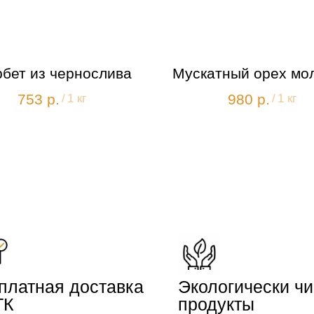
бет из чернослива
Мускатный орех мо
753
р.
980
р.
/
1 кг
/
1 кг
платная доставка
Экологически ч
ТК
продукты