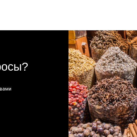
росы?
 вами