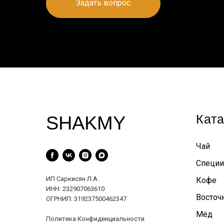
Задать вопрос
Ката
SHAKMY
Чай
Специи
ИП Саркисян Л.А.
Кофе
ИНН: 232907063610
Восточ
ОГРНИП: 319237500462347
Мёд
Политика Конфиденциальности