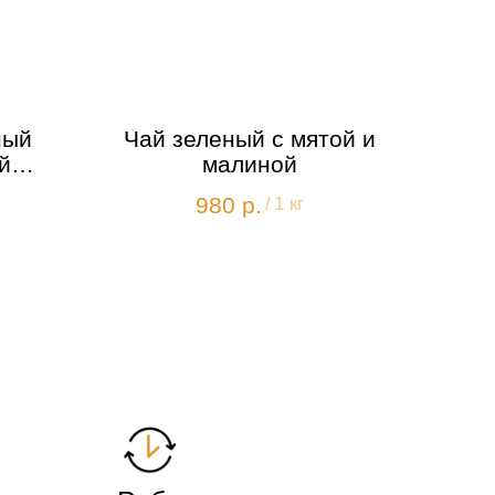
ный
Чай зеленый с мятой и
й
малиной
980
р.
/
1 кг