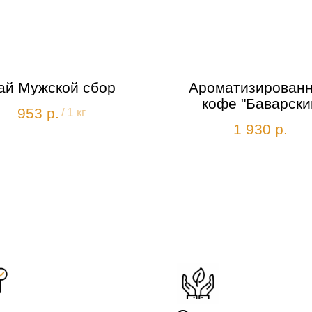
ай Мужской сбор
Ароматизирован
кофе "Баварски
953
р.
/
1 кг
шоколад"
1 930
р.