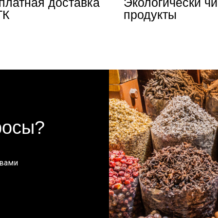
платная доставка
Экологически ч
ТК
продукты
росы?
 вами