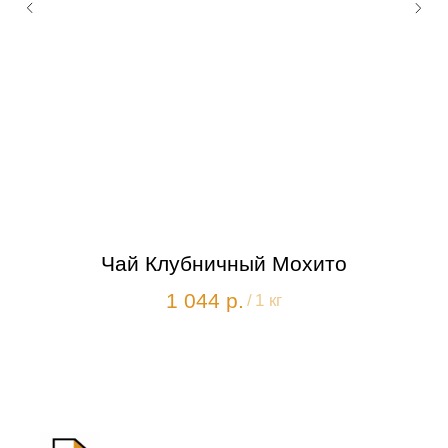
Чай Клубничный Мохито
1 044
р.
/
1 кг