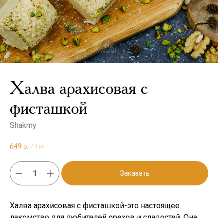
Халва арахисовая с
фисташкой
Shakmy
649
р.
/
1 кг
Заказать
Халва арахисовая с фисташкой-это настоящее
лакомство для любителей орехов и сладостей. Она