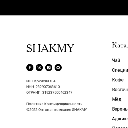
Ката
SHAKMY
Чай
Специи
Кофе
ИП Саркисян Л.А.
ИНН: 232907063610
Восточ
ОГРНИП: 319237500462347
Мёд
Политика Конфиденциальности
Варень
©2022 Оптовая компания SHAKMY
Аджика