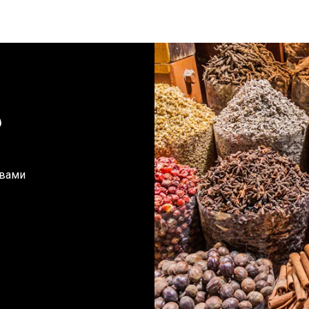
?
 вами