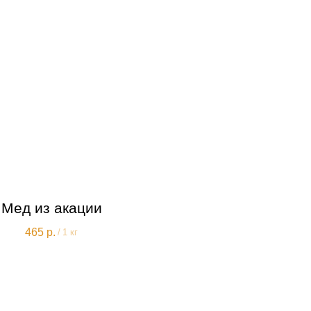
Мед из акации
465
р.
/
1 кг