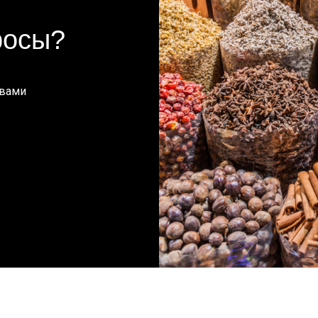
росы?
 вами