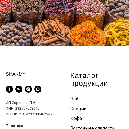
Каталог
SHAKMY
продукции
Чай
ИП Саркисян Л.А.
Специи
ИНН: 232907063610
ОГРНИП: 319237500462347
Кофе
Политика
Восточные сладости