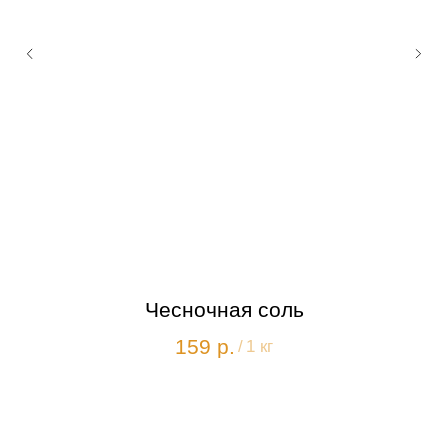
"
Чесночная соль
159
р.
/
1 кг