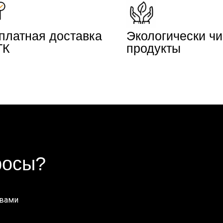
платная доставка
Экологически ч
ТК
продукты
росы?
 вами