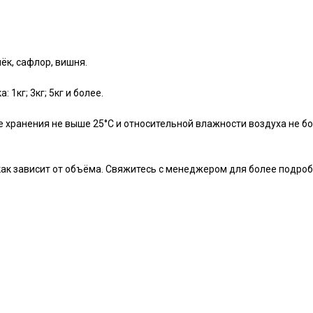
ёк, сафлор, вишня.
1кг; 3кг; 5кг и более.
е хранения не выше 25°С и относительной влажности воздуха не бо
 как зависит от объёма. Свяжитесь с менеджером для более подро