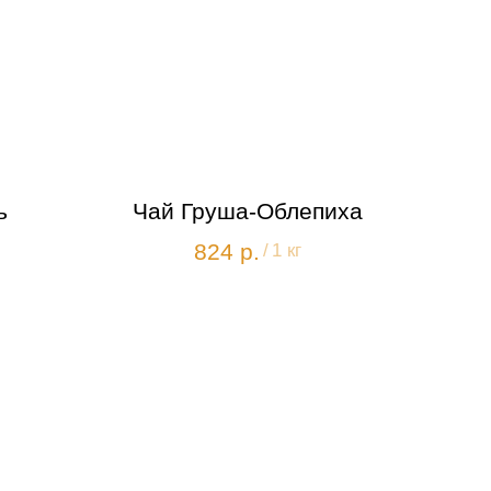
ь
Чай Груша-Облепиха
824
р.
/
1 кг