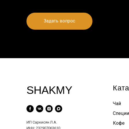
Задать вопрос
Ката
SHAKMY
Чай
Специи
ИП Саркисян Л.А.
Кофе
ИНН: 232907063610