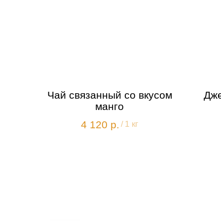
Чай связанный со вкусом
Дже
манго
4 120
р.
/
1 кг