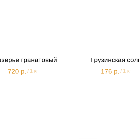
зерье гранатовый
Грузинская сол
720
р.
176
р.
/
1 кг
/
1 кг