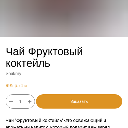
Чай Фруктовый
коктейль
Shakmy
995
р.
/
1 кг
Заказать
Чай "Фруктовый коктейль"-это освежающий и
ароматный напиток, который подарит вам заряд