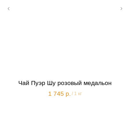
Чай Пуэр Шу розовый медальон
1 745
р.
/
1 кг