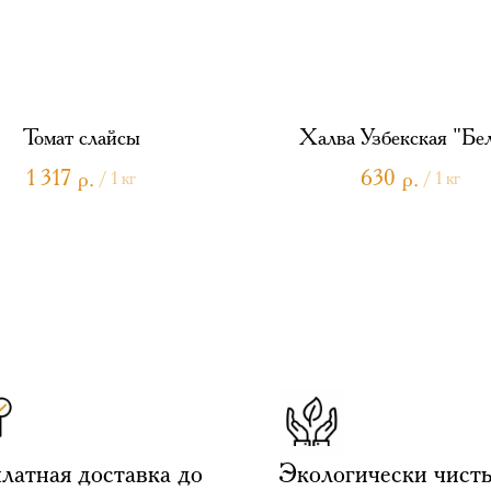
Томат слайсы
Халва Узбекская "Бе
1 317
630
р.
р.
/
1 кг
/
1 кг
латная доставка до
Экологически чист