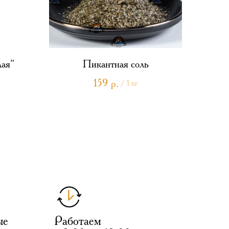
лая"
Пикантная соль
159
р.
/
1 кг
ые
Работаем