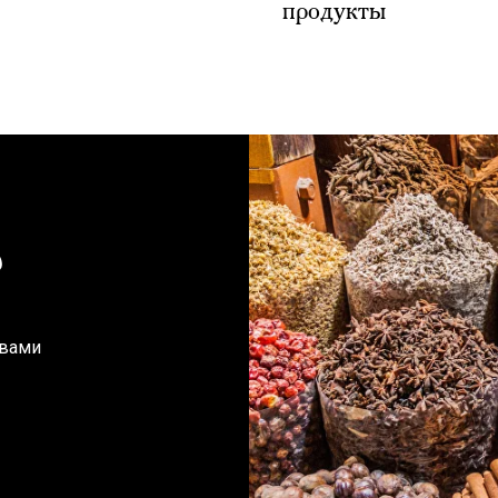
продукты
?
 вами