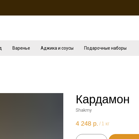
д
Варенье
Аджика и соусы
Подарочные наборы
Кардамон
Shakmy
4 248
р.
/
1 кг