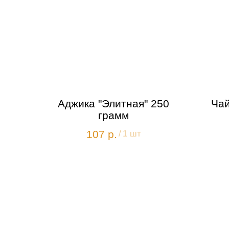
Аджика "Элитная" 250
Чай
грамм
107
р.
/
1 шт