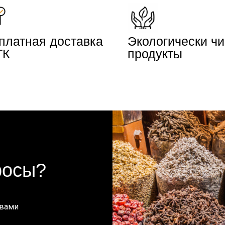
платная доставка
Экологически ч
ТК
продукты
росы?
 вами