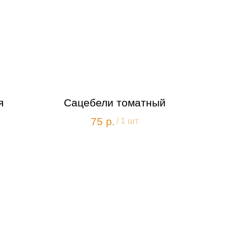
я
Сацебели томатный
75
р.
/
1 шт