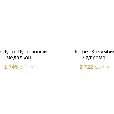
 Пуэр Шу розовый
Кофе "Колумби
медальон
Супремо"
1 745
р.
2 722
р.
/
1 кг
/
1 шт