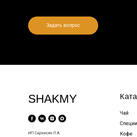
Задать вопрос
Ката
SHAKMY
Чай
Специи
ИП Саркисян Л.А.
Кофе