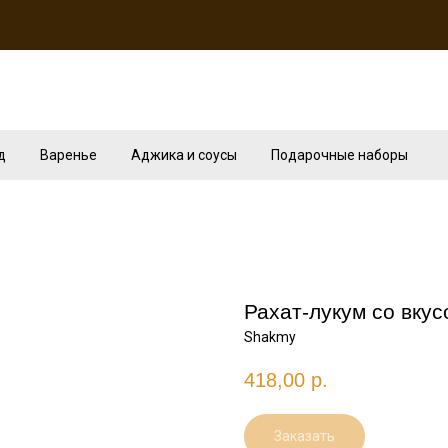
д
Варенье
Аджика и соусы
Подарочные наборы
Рахат-лукум со вкус
Shakmy
418,00
р.
Заказать