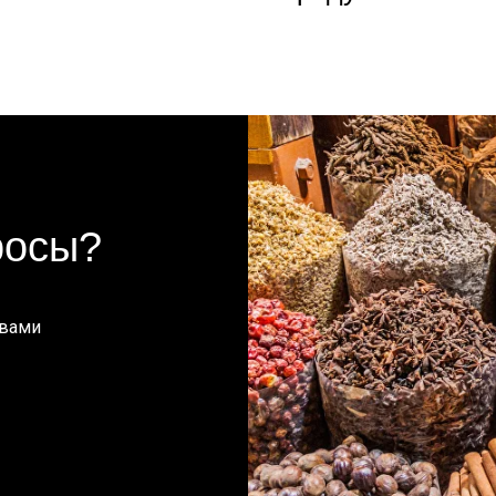
росы?
 вами